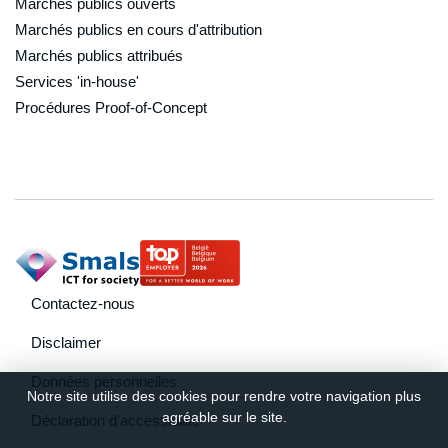
Marchés publics ouverts
Marchés publics en cours d'attribution
Marchés publics attribués
Services 'in-house'
Procédures Proof-of-Concept
footer navigation
Contactez-nous
Disclaimer
Données personnelles
Notre site utilise des cookies pour rendre votre navigation plus
agréable sur le site.
Déclaration d'accessibilité