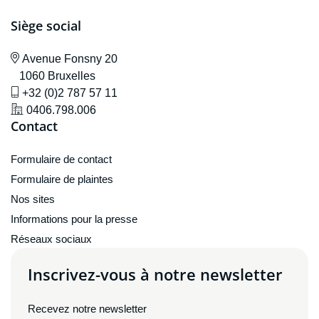
Siège social
icône de localisation
Avenue F
onsny 20
1060 Bruxelles
icône de gsm
+32 (0)2 787 57 11
icône de localisation
0406.798.006
Contact
Formulaire de contact
Formulaire de plaintes
Nos sites
Informations pour la presse
Réseaux sociaux
Inscrivez-vous à notre newsletter
Recevez notre newsletter