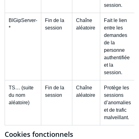
session.
BIGipServer-
Fin de la
Chaîne
Fait le lien
*
session
aléatoire
entre les
demandes
de la
personne
authentifiée
et la
session.
TS… (suite
Fin de la
Chaîne
Protège les
du nom
session
aléatoire
sessions
aléatoire)
d’anomalies
et de trafic
malveillant.
Cookies fonctionnels