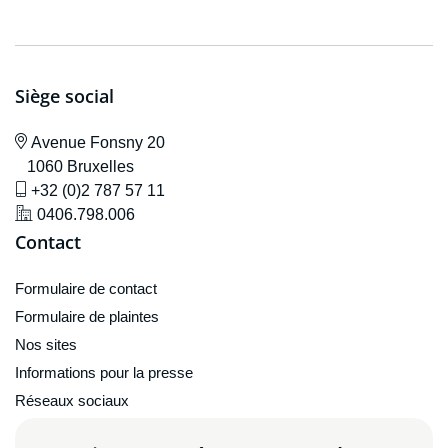
Siège social
icône de localisation
Avenue F
onsny 20
1060 Bruxelles
icône de gsm
+32 (0)2 787 57 11
icône de localisation
0406.798.006
Contact
Formulaire de contact
Formulaire de plaintes
Nos sites
Informations pour la presse
Réseaux sociaux