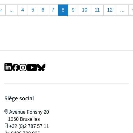
Pagination
Previous page
‹‹
…
4
5
6
7
8
9
10
11
12
…
t page
Siège social
icône de localisation
Avenue F
onsny 20
1060 Bruxelles
icône de gsm
+32 (0)2 787 57 11
icône de localisation