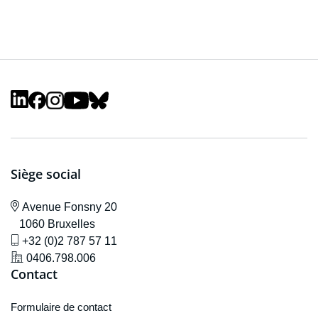
Siège social
icône de localisation
Avenue F
onsny 20
1060 Bruxelles
icône de gsm
+32 (0)2 787 57 11
icône de localisation
0406.798.006
Contact
Formulaire de contact