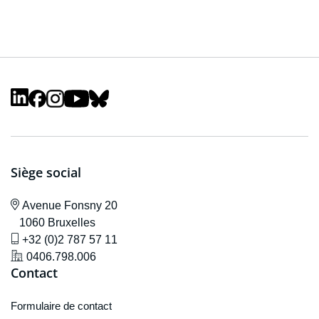
Siège social
icône de localisation
Avenue F
onsny 20
1060 Bruxelles
icône de gsm
+32 (0)2 787 57 11
icône de localisation
0406.798.006
Contact
Formulaire de contact