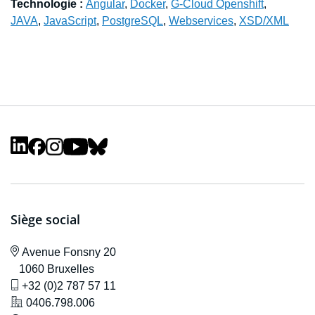
Technologie :
Angular
,
Docker
,
G-Cloud Openshift
,
JAVA
,
JavaScript
,
PostgreSQL
,
Webservices
,
XSD/XML
Siège social
icône de localisation
Avenue F
onsny 20
1060 Bruxelles
icône de gsm
+32 (0)2 787 57 11
icône de localisation
0406.798.006