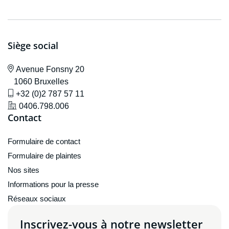
Siège social
icône de localisation
Avenue F
onsny 20
1060 Bruxelles
icône de gsm
+32 (0)2 787 57 11
icône de localisation
0406.798.006
Contact
Formulaire de contact
Formulaire de plaintes
Nos sites
Informations pour la presse
Réseaux sociaux
Inscrivez-vous à notre newsletter