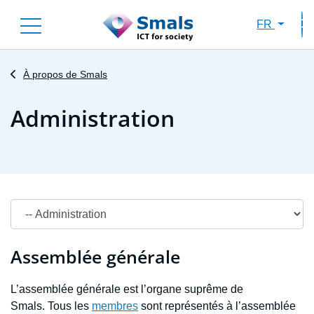
Skip
FR
to
Sec
main
content
À propos de Smals
Administration
Main navigation primary
Assemblée générale
L’assemblée générale est l’organe suprême de
Smals. Tous les
membres
sont représentés à l’assemblée