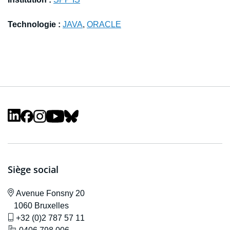
Technologie :
JAVA
,
ORACLE
Siège social
icône de localisation
Avenue F
onsny 20
1060 Bruxelles
icône de gsm
+32 (0)2 787 57 11
icône de localisation