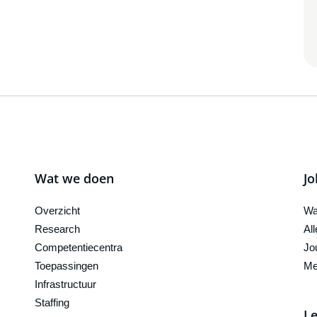
Wat we doen
Jo
Overzicht
Wa
Research
Al
Competentiecentra
Jo
Toepassingen
Me
Infrastructuur
Staffing
Le