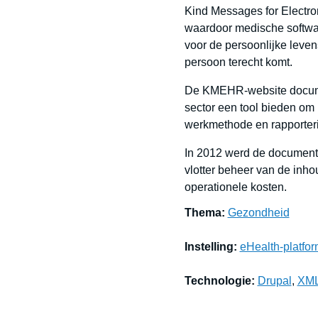
Kind Messages for Electro
waardoor medische softwar
voor de persoonlijke leven
persoon terecht komt.
De KMEHR-website documen
sector een tool bieden om
werkmethode en rapporteri
In 2012 werd de documenta
vlotter beheer van de inh
operationele kosten.
Thema:
Gezondheid
Instelling:
eHealth-platfo
Technologie:
Drupal
,
XM