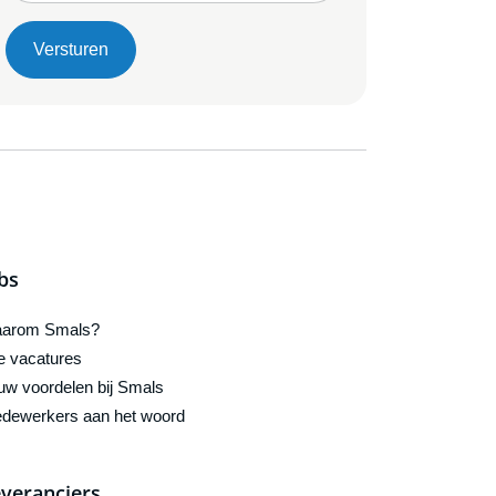
Versturen
bs
arom Smals?
le vacatures
uw voordelen bij Smals
dewerkers aan het woord
veranciers