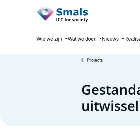
Main navigation
Wie we zijn
Wat we doen
Nieuws
Realis
Projects
Gestanda
uitwisse