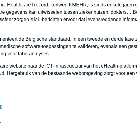
nic Healthcare Record, kortweg KMEHR, is sinds enkele jaren 
e gegevens kan uitwisselen tussen ziekenhuizen, dokters… Bev
ssfeer zorgen XML-berichten ervoor dat levensreddende informati
teert de Belgische standaard. In een tweede en derde fase za
 medische software-toepassingen te valideren, evenals een ge
ng voor labo-analyses.
ire website naar de ICT-infrastructuur van het eHealth-platfor
oud. Hergebruik van de bestaande webomgeving zorgt voor een 
rm
L