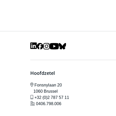
Hoofdzetel
icône de localisation
Fonsnylaan 20
1060 Brussel
icône de gsm
+32 (0)2 787 57 11
icône de localisation
0406.798.006