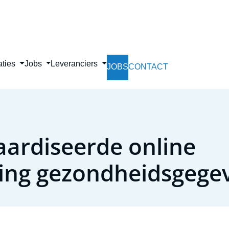
Skip
to
main
content
aties
Jobs
Leveranciers
JOBS
CONTACT
ardiseerde online
ling gezondheidsgege