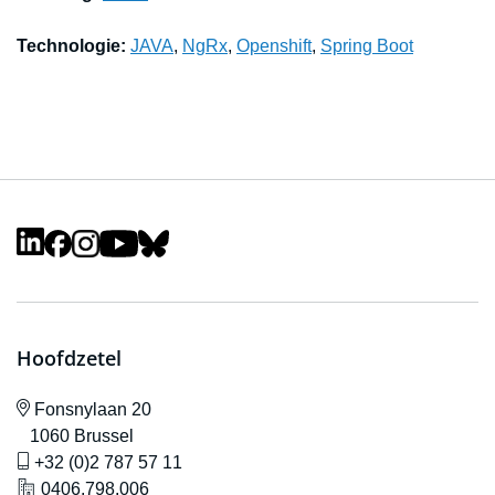
Technologie:
JAVA
,
NgRx
,
Openshift
,
Spring Boot
Hoofdzetel
icône de localisation
Fonsnylaan 20
1060 Brussel
icône de gsm
+32 (0)2 787 57 11
icône de localisation
0406.798.006