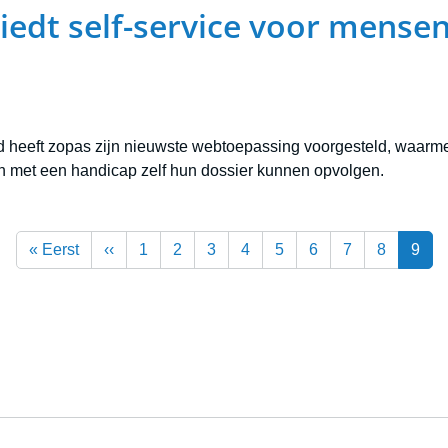
edt self-service voor mense
 heeft zopas zijn nieuwste webtoepassing voorgesteld, waarm
 met een handicap zelf hun dossier kunnen opvolgen.
First page
Previous page
« Eerst
‹‹
1
2
3
4
5
6
7
8
9