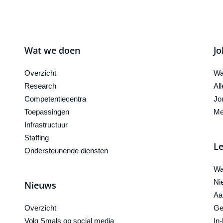
Wat we doen
Jo
Overzicht
Wa
Research
Al
Competentiecentra
Jo
Toepassingen
Me
Infrastructuur
Staffing
Le
Ondersteunende diensten
Wa
Ni
Nieuws
Aa
Overzicht
Ge
Volg Smals op social media
In