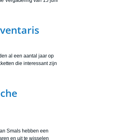
e Vergadering van 15 juni
ventaris
en al een aantal jaar op
etten die interessant zijn
sche
 van Smals hebben een
ren en uit te wisselen