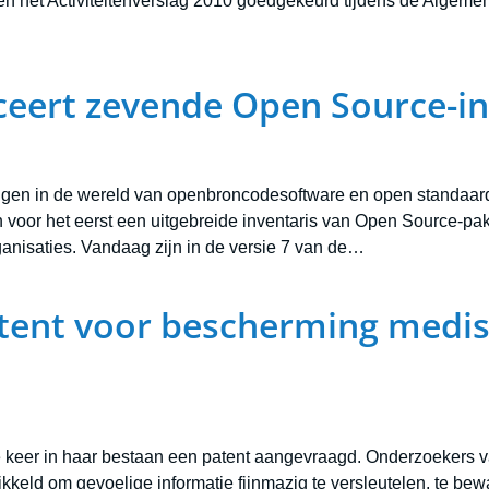
 het Activiteitenverslag 2010 goedgekeurd tijdens de Algemen
ceert zevende Open Source-in
ngen in de wereld van openbroncodesoftware en open standaard
 voor het eerst een uitgebreide inventaris van Open Source-pakk
ganisaties. Vandaag zijn in de versie 7 van de…
tent voor bescherming medi
e keer in haar bestaan een patent aangevraagd. Onderzoekers
keld om gevoelige informatie fijnmazig te versleutelen, te bewa