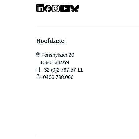
Hoofdzetel
icône de localisation
Fonsnylaan 20
1060 Brussel
icône de gsm
+32 (0)2 787 57 11
icône de localisation
0406.798.006