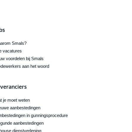
bs
arom Smals?
le vacatures
uw voordelen bij Smals
dewerkers aan het woord
veranciers
t je moet weten
euwe aanbestedingen
nbestedingen in gunningsprocedure
gunde aanbestedingen
-house dienstverlening